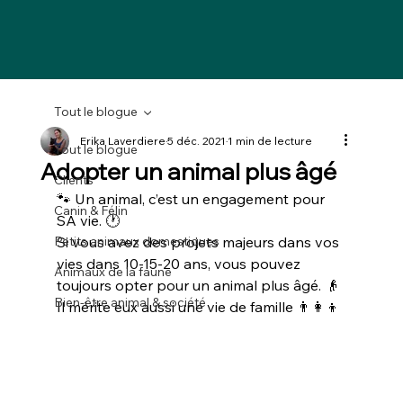
Tout le blogue
Erika Laverdiere
5 déc. 2021
1 min de lecture
Tout le blogue
Adopter un animal plus âgé
Clients
🐾 Un animal, c’est un engagement pour 
Canin & Félin
SA vie. 🕐
Petits animaux domestiques
Si vous avez des projets majeurs dans vos 
vies dans 10-15-20 ans, vous pouvez 
Animaux de la faune
toujours opter pour un animal plus âgé. 👴 
Bien-être animal & société
Il mérite eux aussi une vie de famille 👨‍👩‍👦