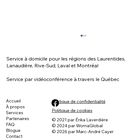
Service à domicile pour les régions des Laurentides,
Lanaudière, Rive-Sud, Laval et Montréal
Service par vidéoconférence à travers le Québec
Accueil
Politique de confidentialité
À propos
Connaissez-vous la vrai définition de la
Politique de cookies
Services
dominance ? 🤔
Partenaires
© 2021 par Érika Laverdière
FAQ
© 2024 par WomaGlobal
Blogue
© 2026 par Marc-André Cayer
Contact