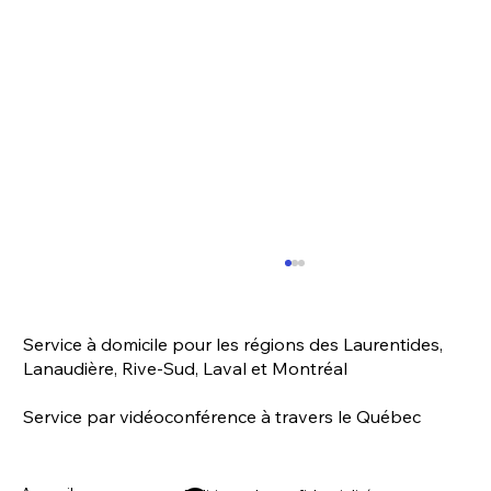
Chats errants durant l'hiver
Bien que je vous encourage à tenter de
Service à domicile pour les régions des Laurentides,
trouver des organismes qui peuvent sortir les
Lanaudière, Rive-Sud, Laval et Montréal
chats errants de la rue, la réalité est qu’il n’y
a...
Service par vidéoconférence à travers le Québec