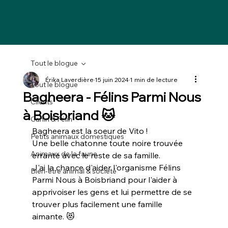
Tout le blogue
Érika Laverdière
15 juin 2024
1 min de lecture
Tout le blogue
Bagheera - Félins Parmi Nous
Clients
à Boisbriand 🐱
Canin & Félin
Bagheera est la soeur de Vito !
Petits animaux domestiques
Une belle chatonne toute noire trouvée 
Animaux de la faune
errante avec le reste de sa famille.
J'ai la chance d'aider l'organisme 
Félins 
Bien-être animal & société
Parmi Nous à Boisbriand
 pour l'aider à 
apprivoiser les gens et lui permettre de se 
trouver plus facilement une famille 
aimante. 😻