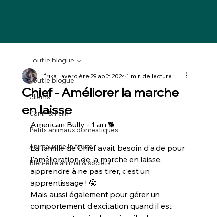
Tout le blogue
Érika Laverdière
29 août 2024
1 min de lecture
Tout le blogue
Chief - Améliorer la marche
Clients
en laisse
Canin & Félin
American Bully - 1 an 🐕
Petits animaux domestiques
Animaux de la faune
La famille de Chief avait besoin d'aide pour 
l'amélioration de la marche en laisse, 
Bien-être animal & société
apprendre à ne pas tirer, c'est un 
apprentissage ! 🤓
Mais aussi également pour gérer un 
comportement d'excitation quand il est 