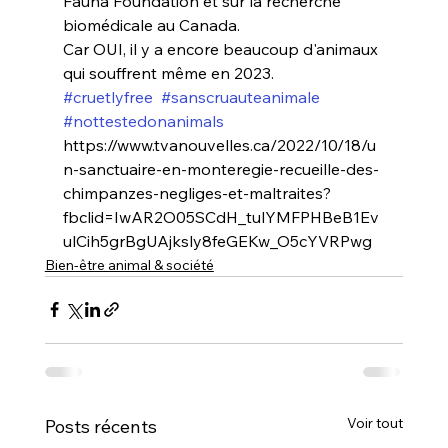
Fauna Foundation et sur la recherche 
biomédicale au Canada.
Car OUI, il y a encore beaucoup d'animaux 
qui souffrent même en 2023.
#cruetlyfree
#sanscruauteanimale
#nottestedonanimals
https://www.tvanouvelles.ca/2022/10/18/u
n-sanctuaire-en-monteregie-recueille-des-
chimpanzes-negliges-et-maltraites?
fbclid=IwAR2O05SCdH_tulYMFPHBeB1Ev
ulCih5grBgUAjksly8feGEKw_O5cYVRPwg
Bien-être animal & société
Voir tout
Posts récents