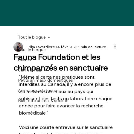
Tout le blogue
Erika Laverdiere
14 févr. 2023
1 min de lecture
Tout le blogue
Fauna Foundation et les
Clients
chimpanzés en sanctuaire
Canin & Félin
"Même si certaines pratiques sont 
Petits animaux domestiques
interdites au Canada, il y a encore plus de 
Animaux de la faune
3,5 millions d’animaux au pays qui 
subissent des tests en laboratoire chaque 
Bien-être animal & société
année pour faire avancer la recherche 
biomédicale."
Voici une courte entrevue sur le sanctuaire 