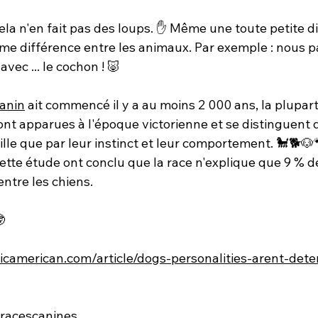
ela n'en fait pas des loups. 
✋ 
Même une toute petite di
me différence entre les animaux. Par exemple : nous 
vec ... le cochon ! 
🐷
anin
 ait commencé il y a au moins 2 000 ans, la plupar
nt apparues à l'époque victorienne et se distinguent 
aille que par leur instinct et leur comportement. 🐩🐕🐶
tte étude ont conclu que la race n'explique que 9 % de
tre les chiens.

ficamerican.com/article/dogs-personalities-arent-det
racescanines