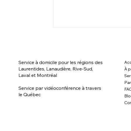
Est-ce que TOUS les
comportements du chien
sont inscrits dans sa race ?
NON. 🛑 Pourquoi? 🤔 Parce que
Service à domicile pour les régions des
Acc
la plus part des chiens
Laurentides, Lanaudière, Rive-Sud,
À p
aujourd'hui ne sont pas
Laval et Montréal
Ser
reproduits en suivant des
Par
standards de race pour des...
Service par vidéoconférence à travers
FA
le Québec
Bl
Con