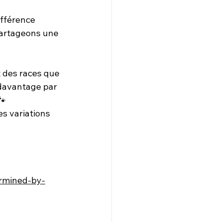
fférence 
partageons une 
t des races que 
davantage par 
🐾
s variations 
ermined-by-