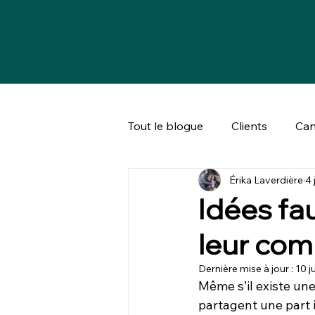
Tout le blogue
Clients
Can
Érika Laverdière
4 
Bien-être animal & société
Idées fa
leur com
Dernière mise à jour :
10 j
Même s’il existe une
partagent une part 