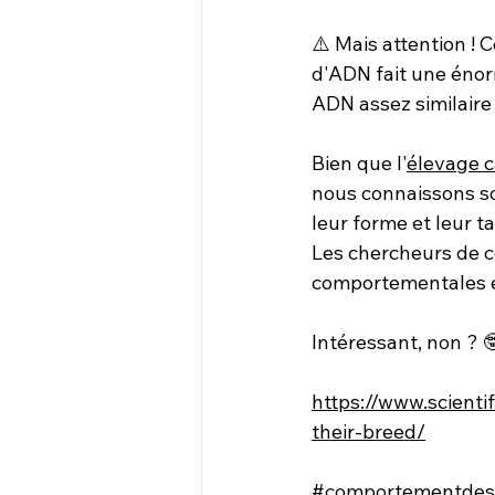
⚠️ 
Mais attention ! C
d'ADN fait une énor
ADN assez similaire a
Bien que l'
élevage c
nous connaissons so
leur forme et leur t
Les chercheurs de ce
comportementales en
Intéressant, non ? 
https://www.scienti
their-breed/
#comportementdes