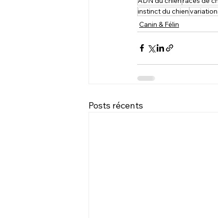
ADN du chien
races de c
instinct du chien
variatio
Canin & Félin
Posts récents