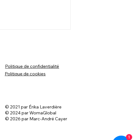
quoi certaines races de
n ne sont pas éthiques ?
été agréablement surprise
Politique de confidentialité
es explications simples et
Politique de cookies
s sur le sujet, une écoute
n vaut la peine pour
endre le...
© 2021 par Érika Laverdière
© 2024 par WomaGlobal
© 2026 par Marc-André Cayer
1