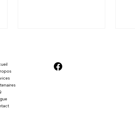
Pour
chie
J'ai 
ueil
par l
ropos
juste
vices
qui e
tenaires
compr
Orace - La peur des enfants
Q
ogue
tact