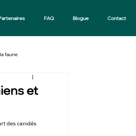
Partenaires
FAQ
Blogue
Contact
la faune
iens et
art des canidés 