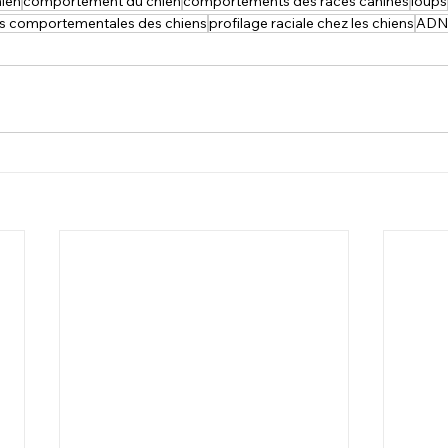
hien
comportement du chien
comportements des races canines
loups
ns comportementales des chiens
profilage raciale chez les chiens
ADN