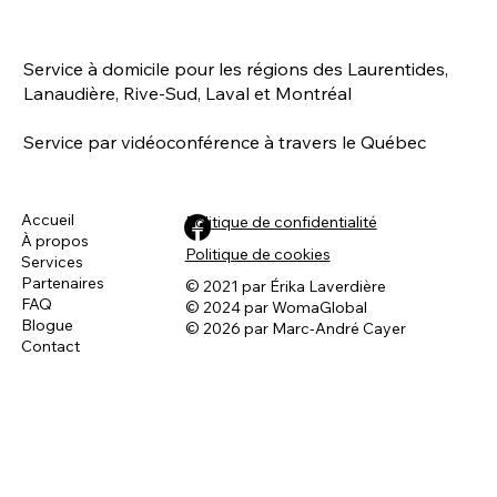
Service à domicile pour les régions des Laurentides,
Lanaudière, Rive-Sud, Laval et Montréal
Service par vidéoconférence à travers le Québec
Accueil
Politique de confidentialité
À propos
Navy - Pour créer une belle harmonie
Politique de cookies
Services
entre les chiens
Partenaires
© 2021 par Érika Laverdière
FAQ
© 2024 par WomaGlobal
Blogue
© 2026 par Marc-André Cayer
Contact