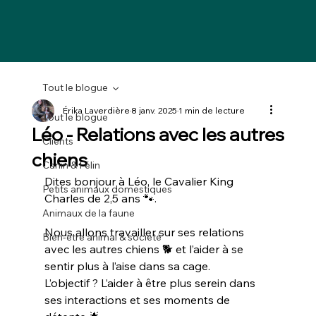
Tout le blogue
Érika Laverdière
8 janv. 2025
1 min de lecture
Tout le blogue
Léo - Relations avec les autres
Clients
chiens
Canin & Félin
Dites bonjour à Léo, le Cavalier King 
Petits animaux domestiques
Charles de 2,5 ans 🐾.
Animaux de la faune
Nous allons travailler sur ses relations 
Bien-être animal & société
avec les autres chiens 🐕 et l’aider à se 
sentir plus à l’aise dans sa cage.
L’objectif ? L’aider à être plus serein dans 
ses interactions et ses moments de 