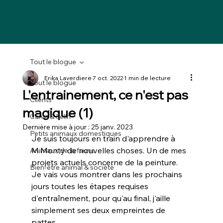
Tout le blogue
Erika Laverdiere
7 oct. 2022
1 min de lecture
Tout le blogue
L'entrainement, ce n'est pas
Clients
magique (1)
Canin & Félin
Dernière mise à jour :
25 janv. 2023
Petits animaux domestiques
Je suis toujours en train d'apprendre à 
M.Monty de nouvelles choses. Un de mes 
Animaux de la faune
projets actuels concerne de la peinture.
Bien-être animal & société
Je vais vous montrer dans les prochains 
jours toutes les étapes requises 
d'entraînement, pour qu'au final, j'aille 
simplement ses deux empreintes de 
pattes. 