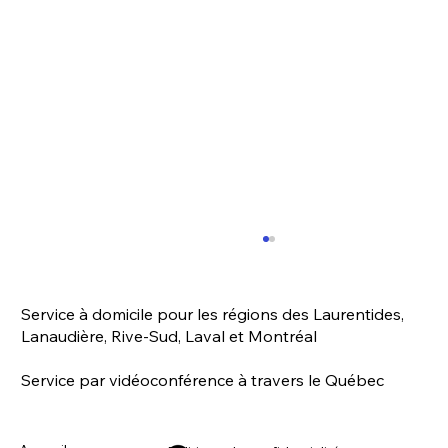
À qui la responsabilité du bien-être
animal ?
Service à domicile pour les régions des Laurentides,
«C'est inconcevable que l'on fasse porter sur
Lanaudière, Rive-Sud, Laval et Montréal
le dos d'OBNL aux moyens limités la
responsabilité de veiller à la protection des
Service par vidéoconférence à travers le Québec
animaux,...