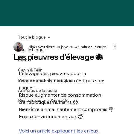
Tout le blogue
Erika Laverdiere
30 janv. 2024
1 min de lecture
Tout le blogue
Les pieuvres d'élevage 🐙
Clients
Canin & Félin
L'élevage des pieuvres pour la 
Petits animaux domestiques
consommation humaine n'est pas sans 
risque :
Animaux de la faune
Risque augmenter de consommation 
Bien-être animal & société
d'antibiotiques humains 🤢
Bien-être animal hautement compromis 👎
Enjeux environnementaux 🤯
Voici un article expliquant les enjeux