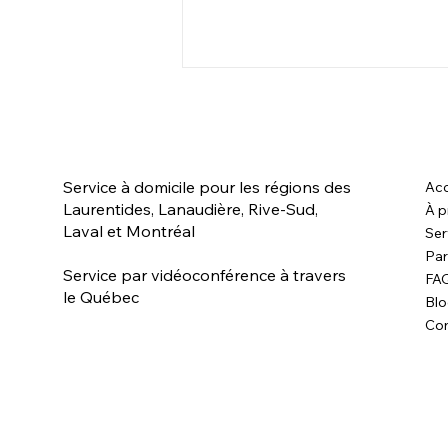
Service à domicile pour les régions des
Acc
Laurentides, Lanaudière, Rive-Sud,
À p
Laval et Montréal
Ser
Par
Les bienfaits du massage et
Service par vidéoconférence à travers
FA
l'ostéopathie pour les
le Québec
Bl
animaux
Con