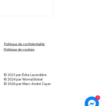
Politique de confidentialité
Politique de cookies
ce que TOUS les
ortements du chien
 inscrits dans sa race ?
© 2021 par Érika Laverdière
© 2024 par WomaGlobal
© 2026 par Marc-André Cayer
1