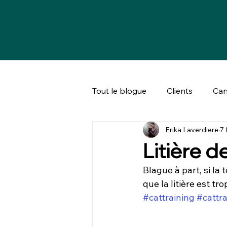
Tout le blogue
Clients
Can
Erika Laverdiere
7 
Bien-être animal & société
Litière d
Blague à part, si la 
que la litière est trop
#cattraining
#cattra