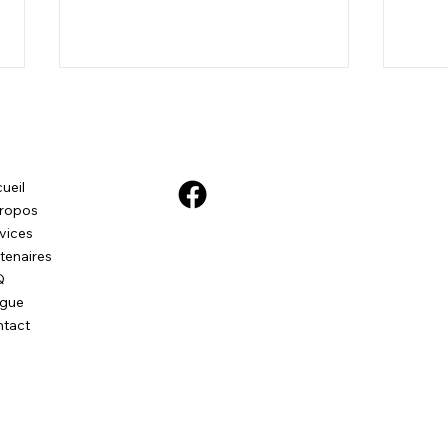
ueil
ropos
vices
tenaires
Connaissez-vous la vrai
Est-
Q
définition de la dominance ?
comp
ogue
🤔
sont
tact