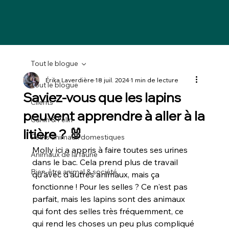
Tout le blogue
Érika Laverdière
18 juil. 2024
1 min de lecture
Tout le blogue
Saviez-vous que les lapins
Clients
peuvent apprendre à aller à la
Canin & Félin
litière ? 🐰
Petits animaux domestiques
Molly ici a appris à faire toutes ses urines 
Animaux de la faune
dans le bac. Cela prend plus de travail 
Bien-être animal & société
qu'avec d'autres animaux, mais ça 
fonctionne ! Pour les selles ? Ce n'est pas 
parfait, mais les lapins sont des animaux 
qui font des selles très fréquemment, ce 
qui rend les choses un peu plus compliqué 