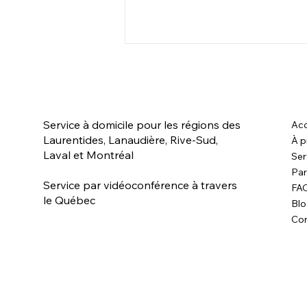
Service à domicile pour les régions des
Acc
Laurentides, Lanaudière, Rive-Sud,
À p
Laval et Montréal
Ser
Par
Bonjour Oli et Lola! Bichon
Service par vidéoconférence à travers
FA
Maltais X Yorkshire 4 mois
le Québec
Bl
(frère et soeur)
Con