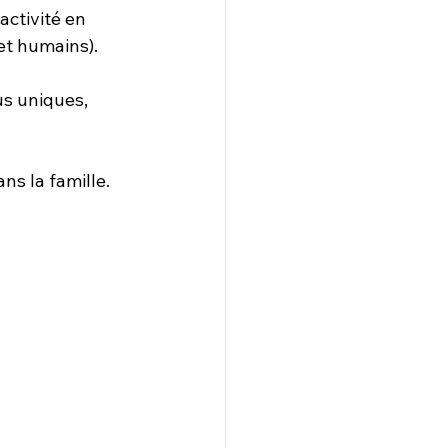
activité en 
et humains). 
us uniques, 
ns la famille. 