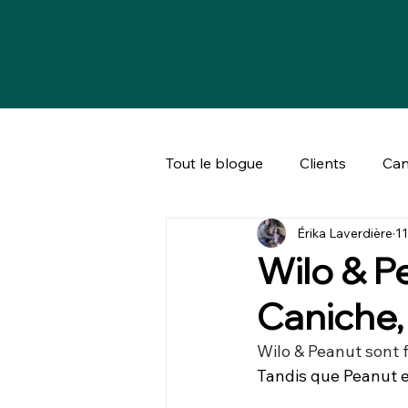
Tout le blogue
Clients
Can
Érika Laverdière
11
Bien-être animal & société
Wilo & P
Caniche, 
Wilo & Peanut sont f
Tandis que Peanut e