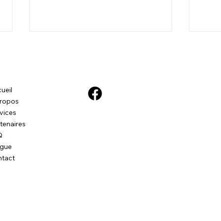
ueil
ropos
vices
tenaires
Bonjour Anakin! Caniche X
Bonj
Q
Bichon Maltais, 1 an
mini 
ogue
tact