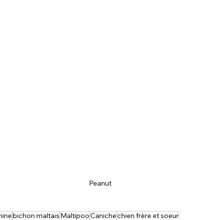
Peanut
nine
bichon maltais
Maltipoo
Caniche
chien frère et soeur