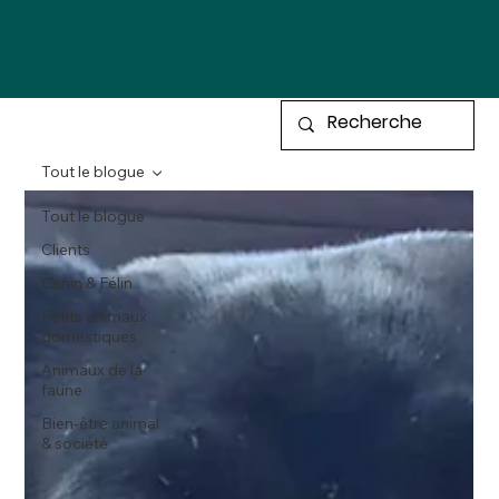
Tout le blogue
Tout le blogue
Clients
Canin & Félin
Petits animaux
domestiques
Animaux de la
faune
Bien-être animal
& société