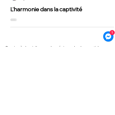
Érika Laverdière
3 juin 2025
L'harmonie dans la captivité
1
Service à domicile pour les régions des Laurentides,
Lanaudière, Rive-Sud, Laval et Montréal
Service par vidéoconférence à travers le Québec
Accueil
Politique de confidentialité
À propos
Politique de cookies
Services
Partenaires
© 2021 par Érika Laverdière
FAQ
© 2024 par WomaGlobal