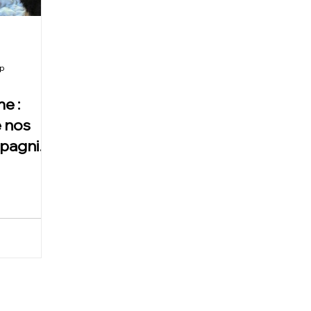
op
e :
 nos
pagnie
)