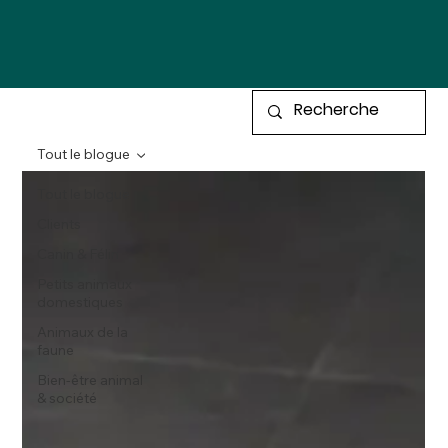
Tout le blogue
Tout le blogue
Clients
Canin & Félin
Petits animaux
domestiques
Animaux de la
faune
Bien-être animal
& société