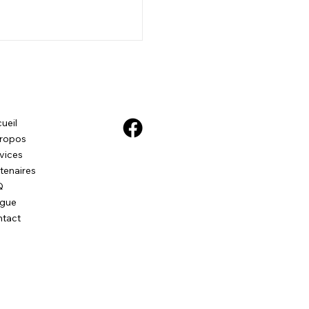
ueil
ropos
vices
tenaires
Q
ogue
tact