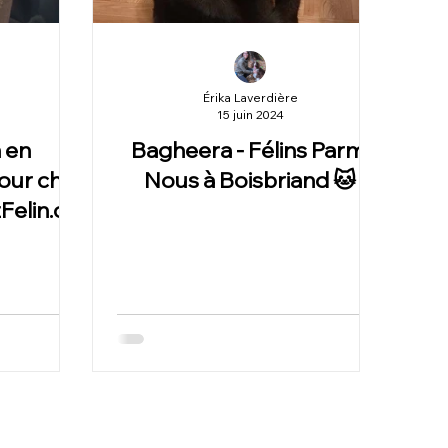
Érika Laverdière
15 juin 2024
 en
Bagheera - Félins Parmi
ur chat
Nous à Boisbriand 🐱
elin.ca