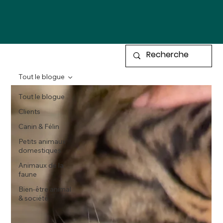
Tout le blogue
Tout le blogue
Clients
Canin & Félin
Petits animaux
domestiques
Animaux de la
faune
Bien-être animal
& société