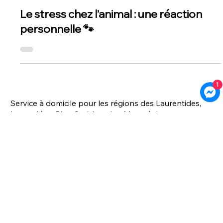
Érika Laverdière
26 mars 2025
Le stress chez l’animal : une réaction
personnelle 🐾
1
Service à domicile pour les régions des Laurentides,
Lanaudière, Rive-Sud, Laval et Montréal
Service par vidéoconférence à travers le Québec
Accueil
Politique de confidentialité
À propos
Politique de cookies
Services
Partenaires