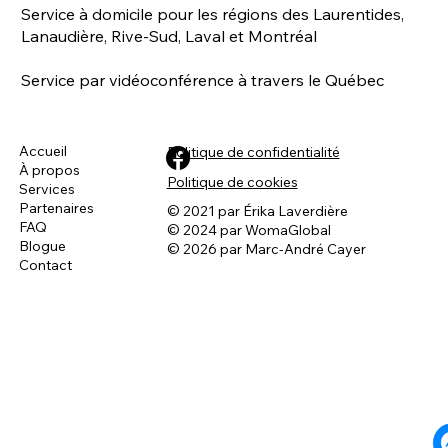
Service à domicile pour les régions des Laurentides,
Lanaudière, Rive-Sud, Laval et Montréal
Service par vidéoconférence à travers le Québec
Accueil
Politique de confidentialité
À propos
Connaissez-vous la vrai définition de la
Politique de cookies
Services
dominance ? 🤔
Partenaires
© 2021 par Érika Laverdière
FAQ
© 2024 par WomaGlobal
Blogue
© 2026 par Marc-André Cayer
Contact