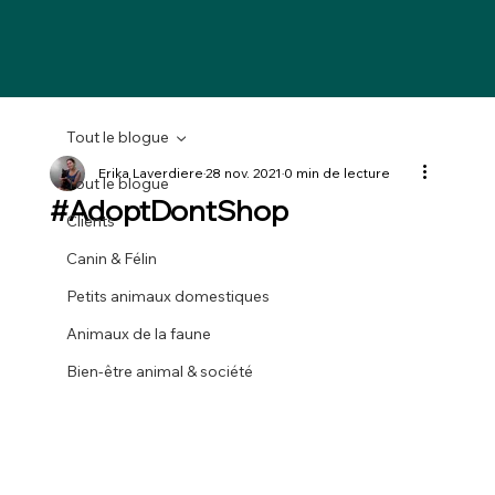
Tout le blogue
Erika Laverdiere
28 nov. 2021
0 min de lecture
Tout le blogue
#AdoptDontShop
Clients
Canin & Félin
Petits animaux domestiques
Animaux de la faune
Bien-être animal & société