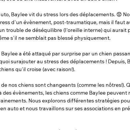
'auto, Baylee vit du stress lors des déplacements. 😟 No
tress d'un évènement, post-traumatique, mais il faut au
un trouble de déséquilibre (l'oreille interne) qui aurait p
même s'il ne semblait pas blessé physiquement.
aylee a été attaqué par surprise par un chien passant 
e quoi surajouter au stress des déplacements ! Depuis, 
iens qu'il croise (avec raison!).
e nos chiens sont changeants (comme les nôtres!). Qu
te à des évènements, les chiens comme Baylee peuvent r
rainements. Nous explorons différentes stratégies pour
en auto et nous travaillons sur ses associations en pr