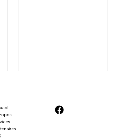
ueil
ropos
Le s
vices
tenaires
Samy - Marche en laisse et
Q