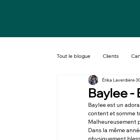
Tout le blogue
Clients
Can
Érika Laverdière
30
Bien-être animal & société
Baylee - 
Baylee est un adorab
content et somme tou
Malheureusement per
Dans la même année, 
physiquement blessé