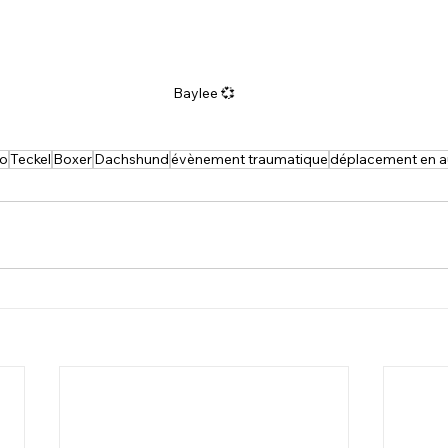
Baylee 💞
to
Teckel
Boxer
Dachshund
évènement traumatique
déplacement en a