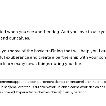
ited when you see another dog. And you love to use you
 and our calves.
 you some of the basic trai9ning that will help you fig
ful exuberance and create a partnership with your co
to learn many news things during your life.
rtements
apprendre comportement de nos chiens
améliorer marche c
 laisse
améliorer focus du chien
avoir un chien calme
avoir des chiens
s chiens
L'hyperactivité chez les chiens
chien hyperactif