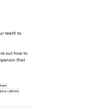
r teeth to 
ure out how to 
mpanion that 
hien
 plus calmes