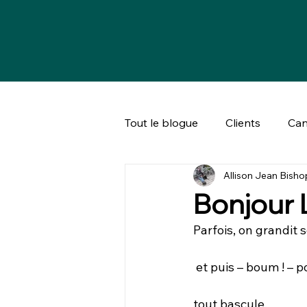
Tout le blogue
Clients
Can
Allison Jean Bisho
Bien-être animal & société
Bonjour 
Parfois, on grandit 
 et puis – boum ! – p
tout bascule. 