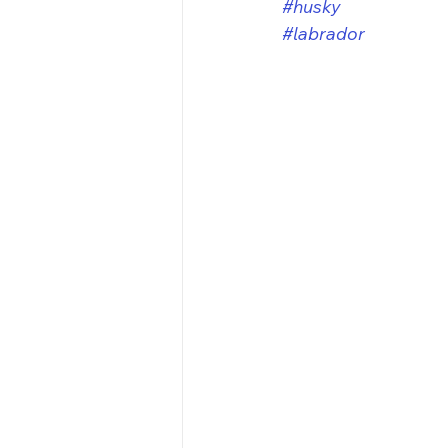
#husky
#labrador