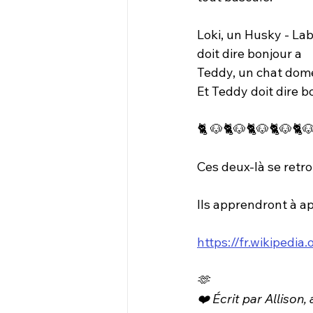
Loki, un Husky - Lab
doit dire bonjour a
Teddy, un chat dome
Et Teddy doit dire b
🐈 🐶🐈🐶🐈🐶🐈🐶🐈
Ces deux-là se retr
Ils apprendront à ap
https://fr.wikiped
🫶
❤️ Écrit par Allison,