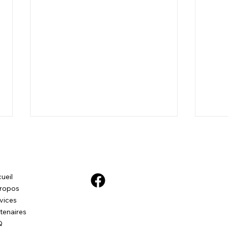
ueil
ropos
vices
tenaires
Consultation en
Kira
Q