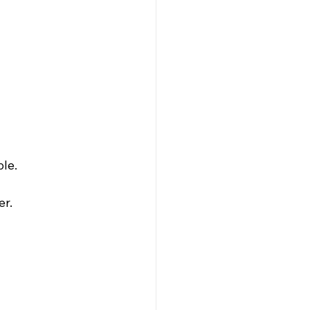
le. 
er.