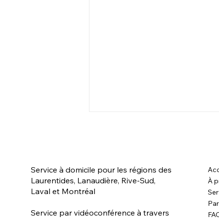
Service à domicile pour les régions des
Acc
Laurentides, Lanaudière, Rive-Sud,
À p
Laval et Montréal
Ser
Par
Jack & Téa - Entente entre
Service par vidéoconférence à travers
FA