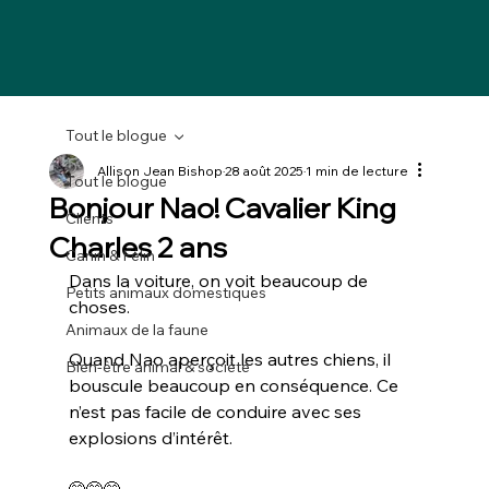
Tout le blogue
Allison Jean Bishop
28 août 2025
1 min de lecture
Tout le blogue
Bonjour Nao! Cavalier King
Clients
Charles 2 ans
Canin & Félin
Dans la voiture, on voit beaucoup de 
Petits animaux domestiques
choses. 
Animaux de la faune
Quand Nao aperçoit les autres chiens, il 
Bien-être animal & société
bouscule beaucoup en conséquence. Ce 
n’est pas facile de conduire avec ses 
explosions d’intérêt. 