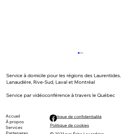
Service à domicile pour les régions des Laurentides,
Lanaudière, Rive-Sud, Laval et Montréal
Service par vidéoconférence à travers le Québec
Accueil
Politique de confidentialité
À propos
L'hyperactivité canine - Les symptômes
Politique de cookies
Services
(épisode 2)
Partenaires