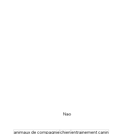
Nao
animaux de compagnie
chien
entrainement canin