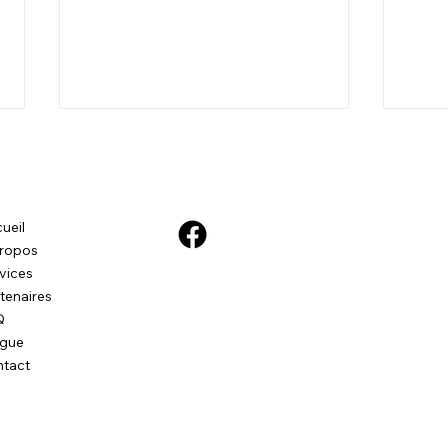
ueil
ropos
Oslo - Chien réactif
vices
tenaires
Cons
Q
comp
ogue
Chie
tact