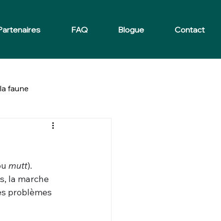
Partenaires
FAQ
Blogue
Contact
la faune
ou 
mutt
). 
s, la marche 
 des problèmes 