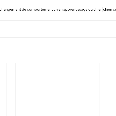
changement de comportement chien
apprentissage du chien
chien c