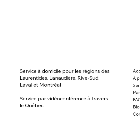
Service à domicile pour les régions des
Acc
Laurentides, Lanaudière, Rive-Sud,
À p
Laval et Montréal
Charlie - Chien réactif
Ser
Par
Service par vidéoconférence à travers
FA
le Québec
Bl
Con