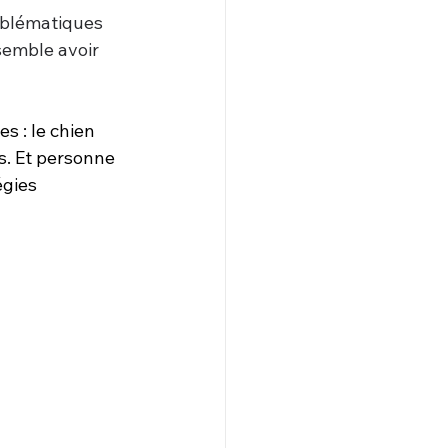
oblématiques 
semble avoir 
 : le chien 
és. Et personne 
égies 