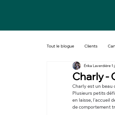
Tout le blogue
Clients
Can
Érika Laverdière
1 
Bien-être animal & société
Charly -
Charly est un beau 
Plusieurs petits déf
en laisse, l'accueil 
de comportement t