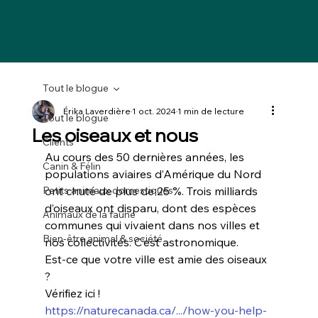
Tout le blogue
Érika Laverdière
1 oct. 2024
1 min de lecture
Tout le blogue
Les oiseaux et nous
Clients
Au cours des 50 dernières années, les 
Canin & Félin
populations aviaires d’Amérique du Nord 
Petits animaux domestiques
ont chuté de plus de 25 %. Trois milliards 
d’oiseaux ont disparu, dont des espèces 
Animaux de la faune
communes qui vivaient dans nos villes et 
Bien-être animal & société
nos collectivités. C’est astronomique.
Est-ce que votre ville est amie des oiseaux 
?
Vérifiez ici !
https://naturecanada.ca/.../how-you-help-