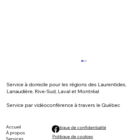
Café ami des oiseaux
Il y a du café biologique, équitable... et
Service à domicile pour les régions des Laurentides,
maintenant ami des oiseaux ! ☕ Ça semble
Lanaudière, Rive-Sud, Laval et Montréal
compliqué ? Pas vraiment. Le café "ami des
oiseaux"...
Service par vidéoconférence à travers le Québec
Accueil
Politique de confidentialité
À propos
Politique de cookies
Services