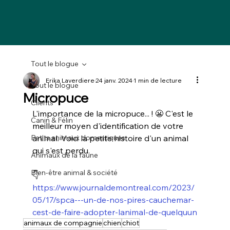
Tout le blogue
Erika Laverdiere
24 janv. 2024
1 min de lecture
Tout le blogue
Micropuce
Clients
L'importance de la micropuce... ! 😬 C'est le 
Canin & Félin
meilleur moyen d'identification de votre 
Petits animaux domestiques
animal. Voici la petite histoire d'un animal 
qui s'est perdu.
Animaux de la faune
Bien-être animal & société
👇
https://www.journaldemontreal.com/2023/
05/17/spca---un-de-nos-pires-cauchemar-
cest-de-faire-adopter-lanimal-de-quelquun
animaux de compagnie
chien
chiot