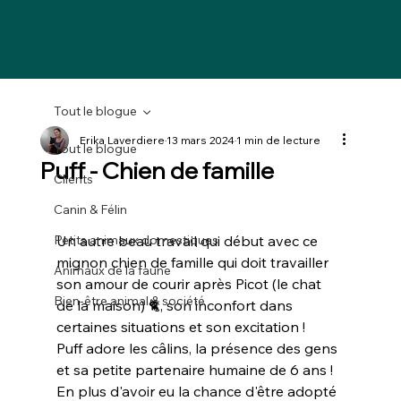
Tout le blogue
Erika Laverdiere
13 mars 2024
1 min de lecture
Tout le blogue
Puff - Chien de famille
Clients
Canin & Félin
Petits animaux domestiques
Un autre beau travail qui début avec ce 
mignon chien de famille qui doit travailler 
Animaux de la faune
son amour de courir après Picot (le chat 
Bien-être animal & société
de la maison) 🐈‍, son inconfort dans 
certaines situations et son excitation !
Puff adore les câlins, la présence des gens 
et sa petite partenaire humaine de 6 ans !
En plus d'avoir eu la chance d'être adopté 