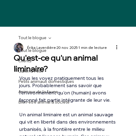
Tout le blogue
Érika Laverdière
20 nov. 2025
1 min de lecture
Tout le blogue
Qu'est-ce qu'un animal
Clients
liminaire?
Canin & Félin
Vous les voyez pratiquement tous les 
Petits animaux domestiques
jours. Probablement sans savoir que 
Animaux de la faune
l'environnement qu'on (humain) avons 
façonné fait partie intégrante de leur vie.
Bien-être animal & société
Un animal liminaire est un 
animal sauvage 
qui vit en liberté dans des environnements 
urbanisés, à la frontière entre le milieu 