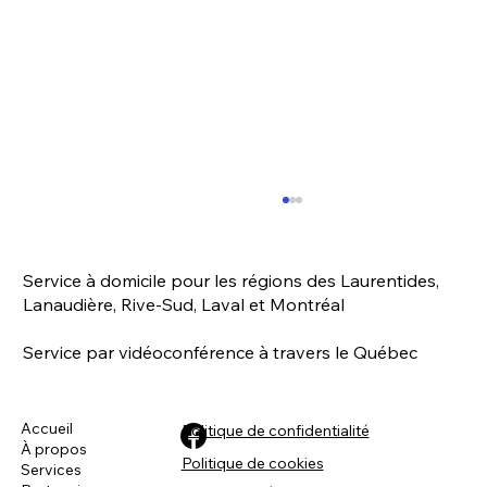
Service à domicile pour les régions des Laurentides,
Lanaudière, Rive-Sud, Laval et Montréal
Service par vidéoconférence à travers le Québec
Accueil
Politique de confidentialité
À propos
Biomimétisme : Apprendre de nos
Politique de cookies
Services
animaux de compagnie (épisode 1)