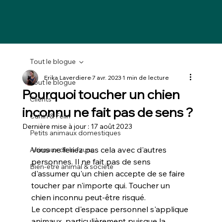
Tout le blogue
Erika Laverdiere
7 avr. 2023
1 min de lecture
Tout le blogue
Pourquoi toucher un chien
Clients
inconnu ne fait pas de sens ?
Canin & Félin
Dernière mise à jour :
17 août 2023
Petits animaux domestiques
Vous ne feriez pas cela avec d'autres 
Animaux de la faune
personnes. Il ne fait pas de sens 
Bien-être animal & société
d'assumer qu'un chien accepte de se faire 
toucher par n'importe qui. Toucher un 
chien inconnu peut-être risqué.
Le concept d'espace personnel s'applique 
animaux, particulièrement puisque la 