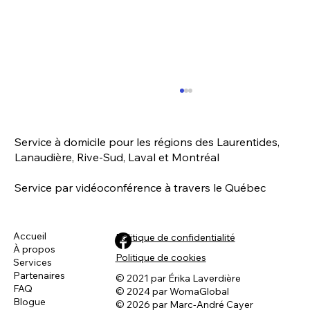
Service à domicile pour les régions des Laurentides,
Lanaudière, Rive-Sud, Laval et Montréal
Service par vidéoconférence à travers le Québec
Accueil
Politique de confidentialité
À propos
Connaissez-vous la vrai définition de la
Politique de cookies
Services
dominance ? 🤔
Partenaires
© 2021 par Érika Laverdière
FAQ
© 2024 par WomaGlobal
Blogue
© 2026 par Marc-André Cayer