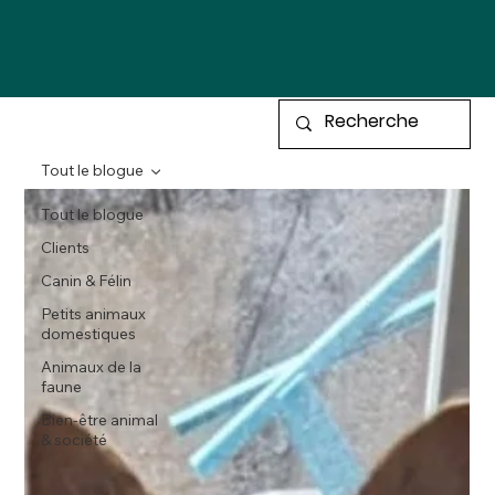
Tout le blogue
Tout le blogue
Clients
Canin & Félin
Petits animaux
domestiques
Animaux de la
faune
Bien-être animal
& société