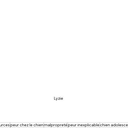
Lyzie
urces
peur chez le chien
malpropreté
peur inexplicable
chien adolesce