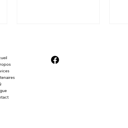
ueil
ropos
vices
tenaires
Orac
Tucky - Les peurs d'un petit
Q
chien face à son
ogue
environnement
tact