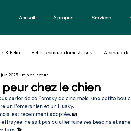
Accueil
À propos
Services
in & Félin
Petits animaux domestiques
Animaux de 
 juin 2025
1 min de lecture
a peur chez le chien
us parler de ce Pomsky de cinq mois, une petite boule 
tre un Poméranien et un Husky.
 mois, est récemment adoptée. 
🏡
effrayée, ne sait pas où aller faire ses besoins et aime
riture. 
🐕