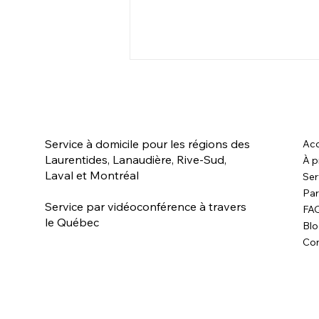
Service à domicile pour les régions des
Acc
Laurentides, Lanaudière, Rive-Sud,
À p
Laval et Montréal
Ser
Par
Sushee - La peur chez le
Service par vidéoconférence à travers
FA
chien
le Québec
Bl
Con