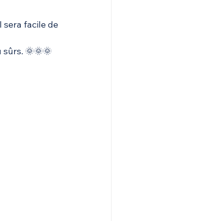
 sera facile de 
 sûrs. 🌞🌞🌞