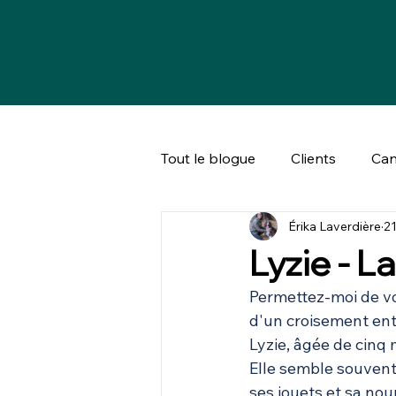
Tout le blogue
Clients
Can
Érika Laverdière
21
Bien-être animal & société
Lyzie - L
Permettez-moi de vo
d'un croisement en
Lyzie, âgée de cinq
Elle semble souvent 
ses jouets et sa nour