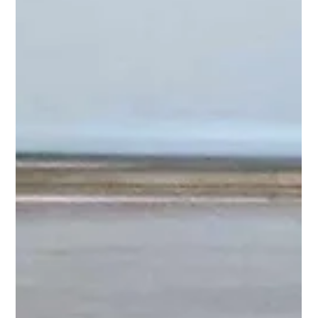
Érika Laverdière
9 juil. 2024
Furet - Leur énergie🐾