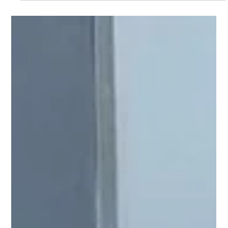
Érika Laverdière
13 juil. 2024
Pension pour petits animaux 🐾 Molly