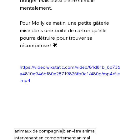
bouger, mais aussi d'être stimulé 
mentalement.
Pour Molly ce matin, une petite gâterie 
mise dans une boite de carton qu'elle 
pourra détruire pour trouver sa 
récompense ! 🎁
https://video.wixstatic.com/video/81d81b_6d736
a4810e946bf80e28719825fb0c1/480p/mp4/file
.mp4
animaux de compagnie
bien-être animal
intervenant en comportement animal