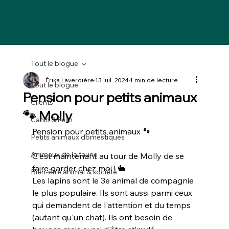
Tout le blogue
Érika Laverdière
13 juil. 2024
1 min de lecture
Tout le blogue
Pension pour petits animaux
Clients
🐾 Molly
Canin & Félin
Pension pour petits animaux 🐾
Petits animaux domestiques
Animaux de la faune
C'est maintenant au tour de Molly de se 
faire garder chez moi ! 🐇
Bien-être animal & société
Les lapins sont le 3e animal de compagnie 
le plus populaire. Ils sont aussi parmi ceux 
qui demandent de l'attention et du temps 
(autant qu'un chat). Ils ont besoin de 