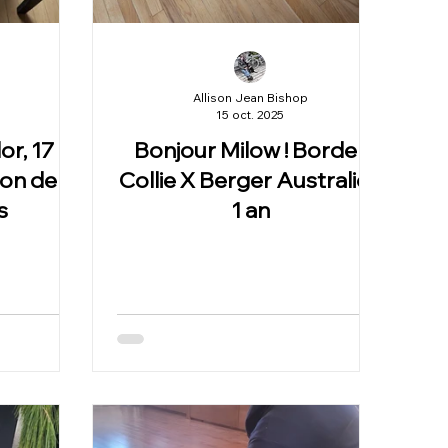
Allison Jean Bishop
15 oct. 2025
or, 17
Bonjour Milow ! Border
ion de
Collie X Berger Australien
s
1 an