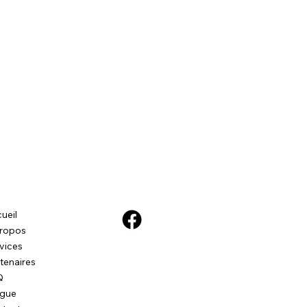
ueil
ropos
vices
tenaires
Q
ogue