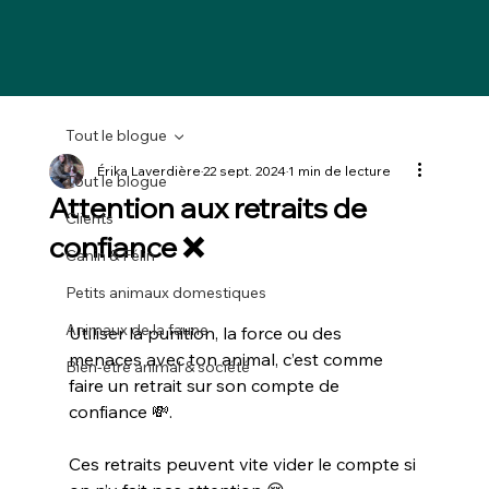
Tout le blogue
Érika Laverdière
22 sept. 2024
1 min de lecture
Tout le blogue
Attention aux retraits de
Clients
confiance ❌
Canin & Félin
Petits animaux domestiques
Animaux de la faune
Utiliser la punition, la force ou des 
menaces avec ton animal, c’est comme 
Bien-être animal & société
faire un retrait sur son compte de 
confiance 💸.
Ces retraits peuvent vite vider le compte si 