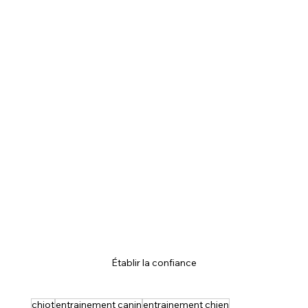
Établir la confiance
chiot
entrainement canin
entrainement chien