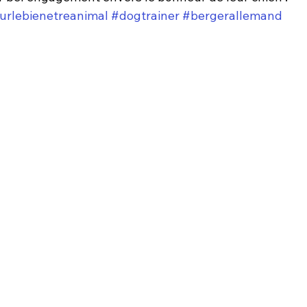
ourlebienetreanimal
#dogtrainer
#bergerallemand