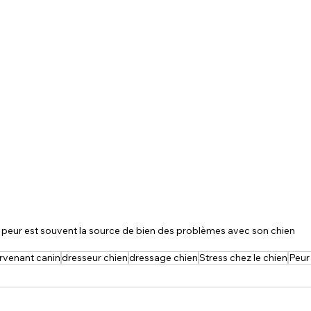
 peur est souvent la source de bien des problèmes avec son chien
ervenant canin
dresseur chien
dressage chien
Stress chez le chien
Peur