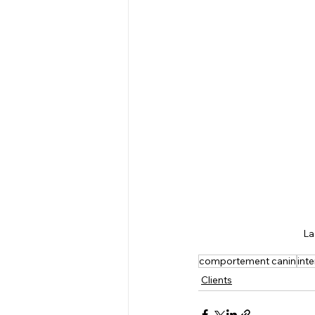
La
comportement canin
int
Clients