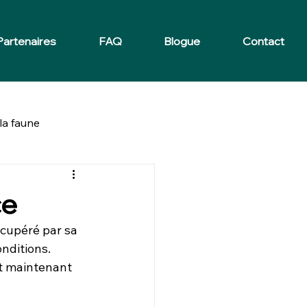
Partenaires
FAQ
Blogue
Contact
la faune
ce
écupéré par sa 
onditions. 
et maintenant 