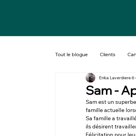
Tout le blogue
Clients
Can
Erika Laverdiere
6 
Bien-être animal & société
Sam - Ap
Sam est un superbe B
famille actuelle lors
Sa famille a travail
ils désirent travaill
Félicitation pour le