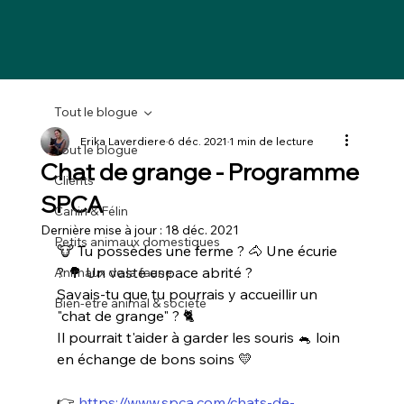
Tout le blogue
Erika Laverdiere
6 déc. 2021
1 min de lecture
Tout le blogue
Chat de grange - Programme
Clients
SPCA
Canin & Félin
Dernière mise à jour :
18 déc. 2021
Petits animaux domestiques
🐮 Tu possèdes une ferme ? 🐴 Une écurie 
? 🌳 Un vaste espace abrité ?
Animaux de la faune
Savais-tu que tu pourrais y accueillir un 
Bien-être animal & société
"chat de grange" ? 🐈
Il pourrait t'aider à garder les souris 🐁 loin 
en échange de bons soins 💛
👉 
https://www.spca.com/chats-de-