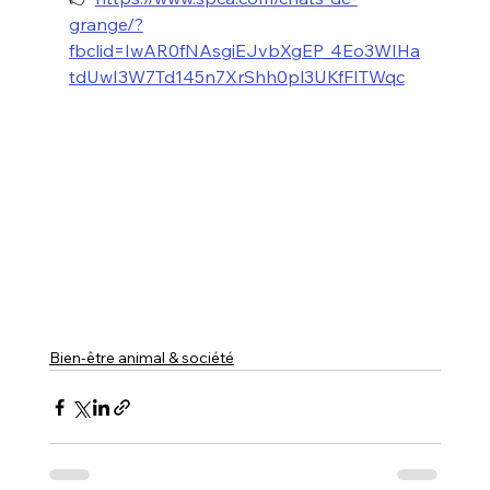
grange/?
fbclid=IwAR0fNAsgiEJvbXgEP_4Eo3WIHa
tdUwI3W7Td145n7XrShh0pl3UKfFITWqc
Bien-être animal & société