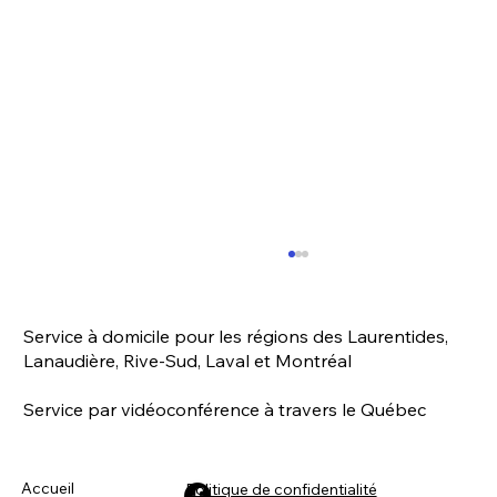
💡 Déposer de la confiance, un geste à
la fois 🐾
Service à domicile pour les régions des Laurentides,
Chaque interaction positive avec ton animal
Lanaudière, Rive-Sud, Laval et Montréal
est comme un dépôt dans son compte de
confiance. 💰 Que ce soit un compliment, une
Service par vidéoconférence à travers le Québec
caresse ou...
Accueil
Politique de confidentialité