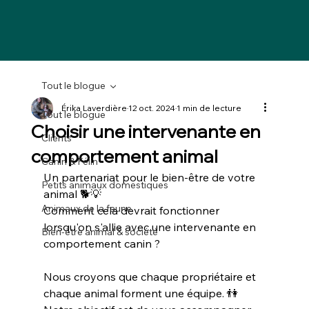
Tout le blogue
Érika Laverdière
12 oct. 2024
1 min de lecture
Tout le blogue
Choisir une intervenante en
Clients
comportement animal
Canin & Félin
Un partenariat pour le bien-être de votre 
Petits animaux domestiques
animal 🐕💡
Animaux de la faune
Comment cela devrait fonctionner 
lorsqu'on s'allie avec une intervenante en 
Bien-être animal & société
comportement canin ?
Nous croyons que chaque propriétaire et 
chaque animal forment une équipe. 👫