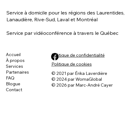
Service à domicile pour les régions des Laurentides,
Lanaudière, Rive-Sud, Laval et Montréal
Service par vidéoconférence à travers le Québec
Accueil
Politique de confidentialité
À propos
Connaissez-vous la vrai définition de la
Politique de cookies
Services
dominance ? 🤔
Partenaires
© 2021 par Érika Laverdière
FAQ
© 2024 par WomaGlobal
Blogue
© 2026 par Marc-André Cayer
Contact