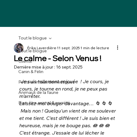
Tout le blogue
Érika Laverdière
11 sept. 2025
1 min de lecture
Tout le blogue
Le calme - Selon Venus !
Clients
Dernière mise à jour :
16 sept. 2025
Canin & Félin
 Je suis tellement enjouée  ! Je cours, je 
Petits animaux domestiques
cours, je tourne en rond, je ne peux pas 
Animaux de la faune
m'arrêter.
Bien-être animal & société
Laissez-moi bouger davantage… 🌀
🌀
🌀
 Mais non ! Quelqu'un vient de me soulever 
et me tient. C'est différent ! Je suis bien et 
heureuse, mais je ne bouge pas. 🪷
🪷
🪷
C'est étrange. J'essaie de lui lécher le 