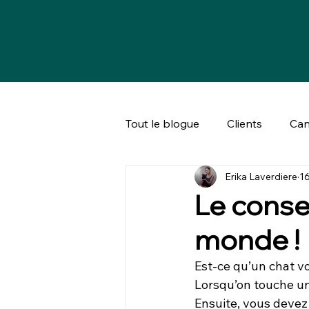
Tout le blogue
Clients
Can
Erika Laverdiere
16
Bien-être animal & société
Le conse
monde !
Est-ce qu’un chat v
Lorsqu’on touche un
Ensuite, vous devez r