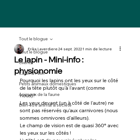
Tout le blogue
Erika Laverdiere
24 sept. 2022
1 min de lecture
Tout le blogue
Le lapin - Mini-info :
Clients
physionomie
Canin & Félin
Pourquoi les lapins ont les yeux sur le côté 
Petits animaux domestiques
de la tête plutôt qu'à l'avant (comme 
Animaux de la faune
nous)? 
Les yeux devant (un à côté de l'autre) ne 
Bien-être animal & société
sont pas réservés qu'aux carnivores (nous 
sommes omnivores d'ailleurs).
Le champ de vision est de quasi 360° avec 
les yeux sur les côtés !