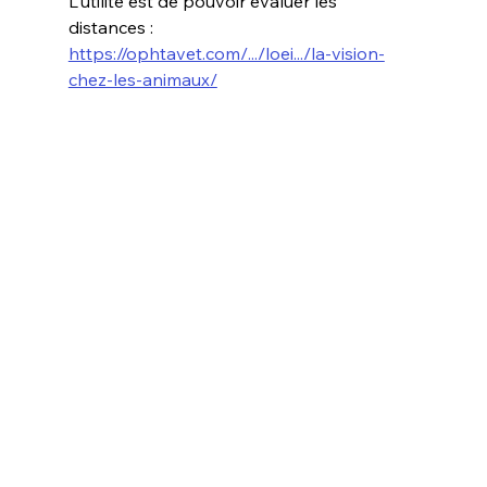
L'utilité est de pouvoir évaluer les 
distances :
https://ophtavet.com/.../loei.../la-vision-
chez-les-animaux/