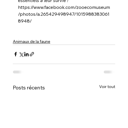
essentiels à leur survie !
"
https://www.facebook.com/zooecomuseum
/photos/a.265429498947/1015988383061
8948/
Animaux de la faune
Voir tout
Posts récents