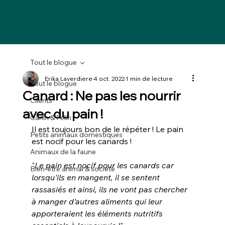
Tout le blogue
Erika Laverdiere
4 oct. 2022
1 min de lecture
Tout le blogue
Canard : Ne pas les nourrir
Clients
avec du pain !
Canin & Félin
Il est toujours bon de le répéter ! Le pain 
Petits animaux domestiques
est nocif pour les canards ! 
Animaux de la faune
"
Le pain est nocif pour les canards car 
Bien-être animal & société
lorsqu'ils en mangent, il se sentent 
rassasiés et ainsi, ils ne vont pas chercher 
à manger d'autres aliments qui leur 
apporteraient les éléments nutritifs 