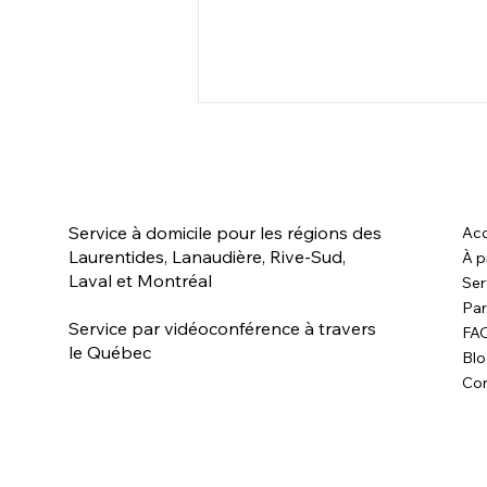
Service à domicile pour les régions des
Acc
Laurentides, Lanaudière, Rive-Sud,
À p
Laval et Montréal
Ser
Par
Qu'est-ce qu'un animal
Service par vidéoconférence à travers
FA
liminaire?
le Québec
Bl
Con