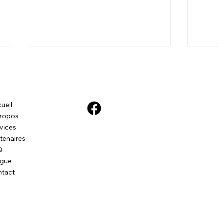
Prot
Sain
🌊 A
ueil
mari
ropos
Laure
vices
proté
tenaires
proje
Extinction d'animaux au
Q
Canada - Le phénomène du
ogue
saumon
tact