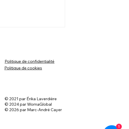
égeons les bélugas du
t-Laurent
grandissement du parc
Politique de confidentialité
n du Saguenay–Saint-
Politique de cookies
nt : Un pas de plus pour
ger les bélugas ! 🌊 Le
t d'agrandissement vise...
© 2021 par Érika Laverdière
© 2024 par WomaGlobal
© 2026 par Marc-André Cayer
1