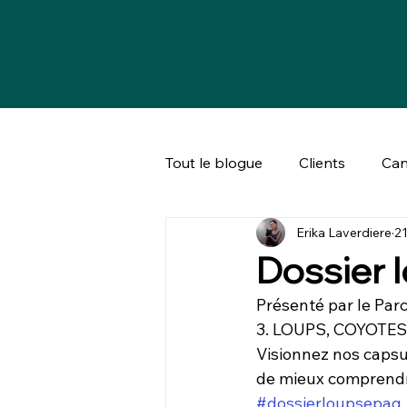
Tout le blogue
Clients
Can
Erika Laverdiere
21
Bien-être animal & société
Dossier 
Présenté par le Par
3. LOUPS, COYOTES
Visionnez nos capsu
de mieux comprendre
#dossierloupsepaq